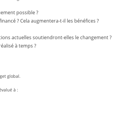
quement possible ?
financé ? Cela augmentera-t-il les bénéfices ?
ions actuelles soutiendront-elles le changement ?
 réalisé à temps ?
et global.
évalué à :